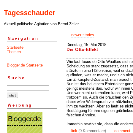
Tagesschauder
Aktuell-politische Agitation von Bernd Zeller
...
newer stories
Navigation
Dienstag, 15. Mai 2018
Startseite
Der Otto-Effekt
Themen
Wie laut focus.de Otto Waalkes sich e
Blogger.de Startseite
Scheidung so stark zugesetzt, dass e
stürzte in eine Höllenkrise, weil er dac
gutfinden, was er macht, und sich nich
Suche
Ein Zirkuspferd-Zustand, man brauch
Nun ist das bei einem Entertainer gan
gelingt meistens das, wofür wir ihnen 
Und wer nicht unterhalten kann, wird Po
trotzdem so. Auch die brauchen den Zus
dabei wäre Widerspruch viel nützliche
Werbung
ihm zu wachsen. Aber so läuft es nich
Bestätigung für ihre eigenen grünlink
falschen Anreize.
Immerhin bewirkt sie, dass die ander
...
link
(0 Kommentare) ...
comment