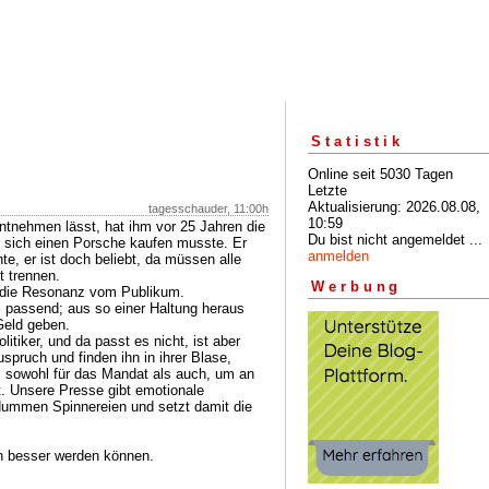
Statistik
Online seit 5030 Tagen
Letzte
Aktualisierung: 2026.08.08,
tagesschauder, 11:00h
10:59
ntnehmen lässt, hat ihm vor 25 Jahren die
Du bist nicht angemeldet ...
r sich einen Porsche kaufen musste. Er
anmelden
hte, er ist doch beliebt, da müssen alle
t trennen.
Werbung
t die Resonanz vom Publikum.
z passend; aus so einer Haltung heraus
Geld geben.
litiker, und da passt es nicht, ist aber
pruch und finden ihn in ihrer Blase,
r, sowohl für das Mandat als auch, um an
t. Unsere Presse gibt emotionale
sdummen Spinnereien und setzt damit die
en besser werden können.