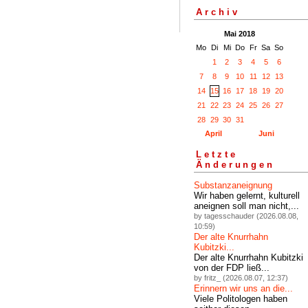
Archiv
Mai 2018
Mo
Di
Mi
Do
Fr
Sa
So
1
2
3
4
5
6
7
8
9
10
11
12
13
14
15
16
17
18
19
20
21
22
23
24
25
26
27
28
29
30
31
April
Juni
Letzte
Änderungen
Substanzaneignung
Wir haben gelernt, kulturell
aneignen soll man nicht,...
by tagesschauder (2026.08.08,
10:59)
Der alte Knurrhahn
Kubitzki...
Der alte Knurrhahn Kubitzki
von der FDP ließ...
by fritz_ (2026.08.07, 12:37)
Erinnern wir uns an die...
Viele Politologen haben