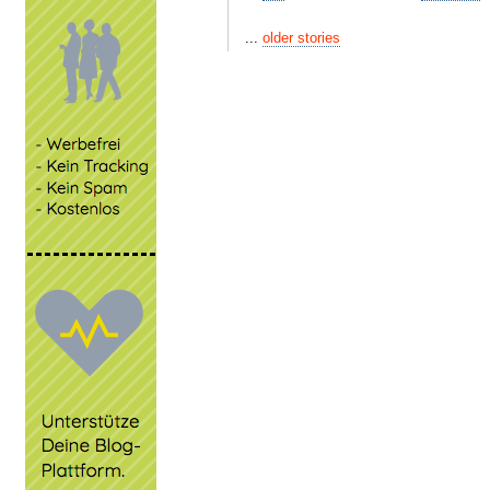
...
older stories