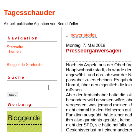
Tagesschauder
Aktuell-politische Agitation von Bernd Zeller
...
newer stories
Navigation
Montag, 7. Mai 2018
Startseite
Presseorganversagen
Themen
Noch ein Aspekt aus der Oberbür
Blogger.de Startseite
Hauptwohnsitzstadt, da wurde d
abgewählt, und das, obzwar der Ne
Suche
passabel zu erscheinen. Es gab 
Unmut, über den eigentlich die lo
müssen.
Aber der Amtsinhaber hatte die lo
besonders wild gewesen wäre, abe
Werbung
vergessen, was jemand meinen kö
nicht einmal für den Hofherren gut.
Funktion ausgeübt, hätte jener d
ihm also gar nichts genützt, keine
nicht der SPD, sie hätte notfalls, s
Gesichtsverlust mit einem andere