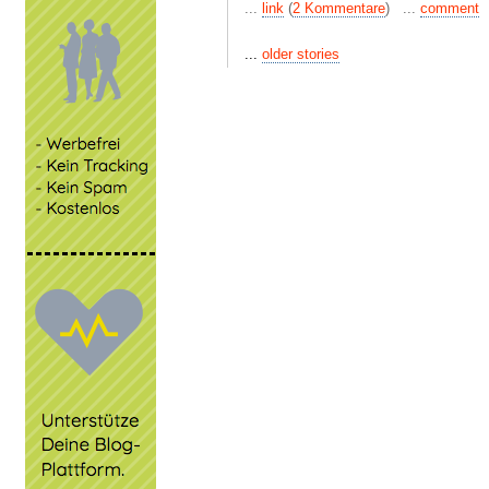
...
link
(
2 Kommentare
) ...
comment
...
older stories