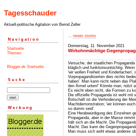
Tagesschauder
Aktuell-politische Agitation von Bernd Zeller
...
newer stories
Navigation
Donnerstag, 11. November 2021
Startseite
Wirkohnmächtige Gegenpropag
Themen
Versuche, der staatlichen Propaganda
Blogger.de Startseite
kläglich und funktionsuntüchtig. Wenn 
'wir wollen Freiheit und Kinderlachen', 
Vorpropagandisierten dies nichts bedeu
Suche
haben'. Man kann nicht neben das Plaka
den Ärmel unten!' Könnte man, nützt a
Es reicht eben nicht, die Formen zu k
Die offizielle Propaganda ist wohl mit 
Botschaft ist die Verhinderung der Me
Machtdemonstration; 'wir können euch 
Werbung
so dumm seid'.
Eine Herabwürdigung des Einzelnen ge
Propaganda, aber in der Masse nimmt
hält sich an die Macht. Die Propagand
Macht. Das kann die Gegenpropaganda
Man muss sich wohl etwas anderes üb