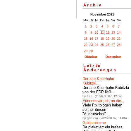
Archiv
November 2021
Mo
Di
Mi
Do
Fr
Sa
So
1
2
3
4
5
6
7
8
9
10
11
12
13
14
15
16
17
18
19
20
21
22
23
24
25
26
27
28
29
30
Oktober
Dezember
Letzte
Änderungen
Der alte Knurrhahn
Kubitzki...
Der alte Knurrhahn Kubitzki
von der FDP ließ...
by fritz_ (2026.08.07, 12:37)
Erinnern wir uns an die...
Viele Politologen haben
seither diesen
"Ausrutscher"...
by gert cok (2026.08.07, 11:06)
Geldprobleme
Da plakatiert ein breites