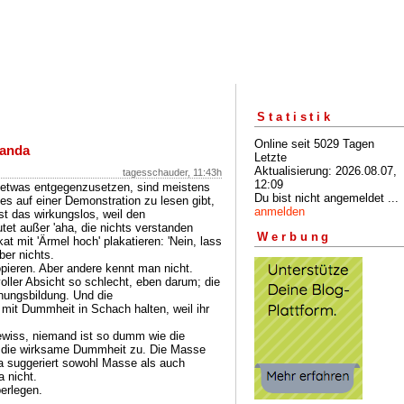
Statistik
Online seit 5029 Tagen
anda
Letzte
Aktualisierung: 2026.08.07,
tagesschauder, 11:43h
12:09
 etwas entgegenzusetzen, sind meistens
Du bist nicht angemeldet ...
es auf einer Demonstration zu lesen gibt,
anmelden
ist das wirkungslos, weil den
tet außer 'aha, die nichts verstanden
Werbung
t mit 'Ärmel hoch' plakatieren: 'Nein, lass
ber nichts.
opieren. Aber andere kennt man nicht.
voller Absicht so schlecht, eben darum; die
inungsbildung. Und die
mit Dummheit in Schach halten, weil ihr
wiss, niemand ist so dumm wie die
 die wirksame Dummheit zu. Die Masse
a suggeriert sowohl Masse als auch
 nicht.
erlegen.