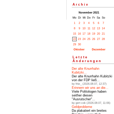
Archiv
November 2021
Mo
Di
Mi
Do
Fr
Sa
So
1
2
3
4
5
6
7
8
9
10
11
12
13
14
15
16
17
18
19
20
21
22
23
24
25
26
27
28
29
30
Oktober
Dezember
Letzte
Änderungen
Der alte Knurrhahn
Kubitzki...
Der alte Knurrhahn Kubitzki
von der FDP ließ...
by fritz_ (2026.08.07, 12:37)
Erinnern wir uns an die...
Viele Politologen haben
seither diesen
"Ausrutscher"...
by gert cok (2026.08.07, 11:06)
Geldprobleme
Da plakatiert ein breites