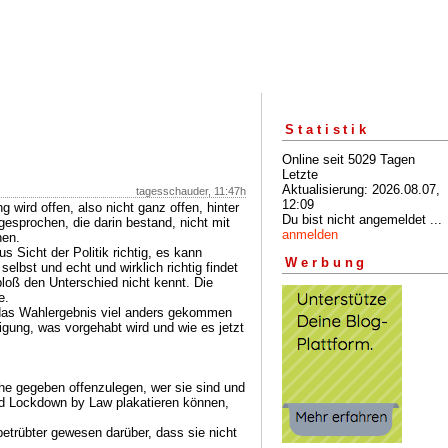
Statistik
Online seit 5029 Tagen
Letzte
Aktualisierung: 2026.08.07,
tagesschauder, 11:47h
12:09
 wird offen, also nicht ganz offen, hinter
Du bist nicht angemeldet ...
sprochen, die darin bestand, nicht mit
anmelden
hen.
 Sicht der Politik richtig, es kann
Werbung
selbst und echt und wirklich richtig findet
 bloß den Unterschied nicht kennt. Die
e.
b das Wahlergebnis viel anders gekommen
gung, was vorgehabt wird und wie es jetzt
he gegeben offenzulegen, wer sie sind und
und Lockdown by Law plakatieren können,
betrübter gewesen darüber, dass sie nicht