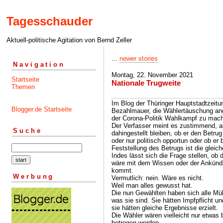
Tagesschauder
Aktuell-politische Agitation von Bernd Zeller
...
newer stories
Navigation
Montag, 22. November 2021
Startseite
Nationale Trugweite
Themen
Im Blog der Thüringer Hauptstadtzeitung
Blogger.de Startseite
Bezahlmauer, die Wählertäuschung ange
der Corona-Politik Wahlkampf zu mac
Der Verfasser meint es zustimmend, aus
Suche
dahingestellt bleiben, ob er den Betrug 
oder nur politisch opportun oder ob er
Feststellung des Betrugs ist die gleich
Indes lässt sich die Frage stellen, o
wäre mit dem Wissen oder der Ankündi
kommt.
Werbung
Vermutlich: nein. Wäre es nicht.
Weil man alles gewusst hat.
Die nun Gewählten haben sich alle Mü
was sie sind. Sie hätten Impfpflicht 
sie hätten gleiche Ergebnisse erzielt.
Die Wähler wären vielleicht nur etwas 
betrogen werden.