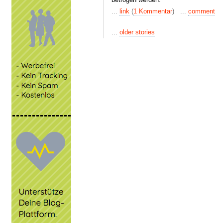
...
link
(
1 Kommentar
) ...
comment
...
older stories