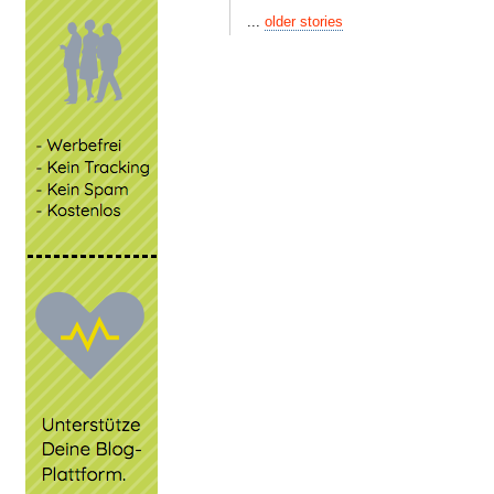
...
older stories