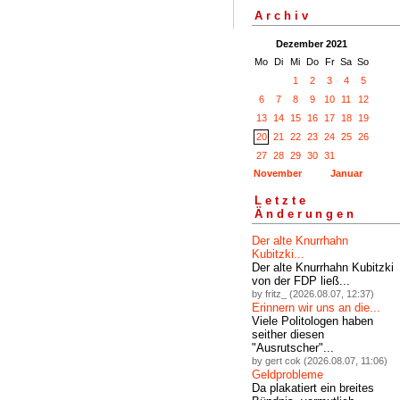
Archiv
Dezember 2021
Mo
Di
Mi
Do
Fr
Sa
So
1
2
3
4
5
6
7
8
9
10
11
12
13
14
15
16
17
18
19
20
21
22
23
24
25
26
27
28
29
30
31
November
Januar
Letzte
Änderungen
Der alte Knurrhahn
Kubitzki...
Der alte Knurrhahn Kubitzki
von der FDP ließ...
by fritz_ (2026.08.07, 12:37)
Erinnern wir uns an die...
Viele Politologen haben
seither diesen
"Ausrutscher"...
by gert cok (2026.08.07, 11:06)
Geldprobleme
Da plakatiert ein breites