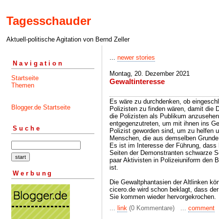
Tagesschauder
Aktuell-politische Agitation von Bernd Zeller
...
newer stories
Navigation
Montag, 20. Dezember 2021
Startseite
Gewaltinteresse
Themen
Es wäre zu durchdenken, ob eingeschl
Blogger.de Startseite
Polizisten zu finden wären, damit die
die Polizisten als Publikum anzusehen
entgegenzutreten, um mit ihnen ins 
Suche
Polizist geworden sind, um zu helfen u
Menschen, die aus demselben Grunde h
Es ist im Interesse der Führung, dass
Seiten der Demonstranten schwarze 
paar Aktivisten in Polizeiuniform den 
ist.
Werbung
Die Gewaltphantasien der Altlinken kö
cicero.de wird schon beklagt, dass der 
Sie kommen wieder hervorgekrochen.
...
link
(0 Kommentare) ...
comment