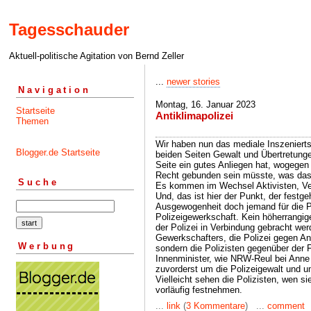
Tagesschauder
Aktuell-politische Agitation von Bernd Zeller
...
newer stories
Navigation
Montag, 16. Januar 2023
Startseite
Antiklimapolizei
Themen
Wir haben nun das mediale Inszeniertse
Blogger.de Startseite
beiden Seiten Gewalt und Übertretung
Seite ein gutes Anliegen hat, wogegen d
Recht gebunden sein müsste, was da
Suche
Es kommen im Wechsel Aktivisten, Ve
Und, das ist hier der Punkt, der festg
Ausgewogenheit doch jemand für die Pol
Polizeigewerkschaft. Kein höherrangige
der Polizei in Verbindung gebracht we
Gewerkschafters, die Polizei gegen A
Werbung
sondern die Polizisten gegenüber der F
Innenminister, wie NRW-Reul bei Anne 
zuvorderst um die Polizeigewalt und 
Vielleicht sehen die Polizisten, wen s
vorläufig festnehmen.
...
link
(
3 Kommentare
) ...
comment