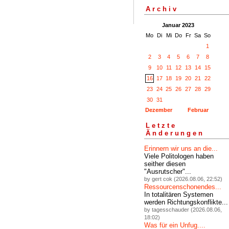
Archiv
Januar 2023
Mo
Di
Mi
Do
Fr
Sa
So
1
2
3
4
5
6
7
8
9
10
11
12
13
14
15
16
17
18
19
20
21
22
23
24
25
26
27
28
29
30
31
Dezember
Februar
Letzte
Änderungen
Erinnern wir uns an die...
Viele Politologen haben
seither diesen
"Ausrutscher"...
by gert cok (2026.08.06, 22:52)
Ressourcenschonendes...
In totalitären Systemen
werden Richtungskonflikte...
by tagesschauder (2026.08.06,
18:02)
Was für ein Unfug....