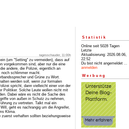
Statistik
Online seit 5028 Tagen
Letzte
Aktualisierung: 2026.08.06,
tagesschauder, 11:00h
22:52
in (um ''Setting'' zu vermeiden), dass auf
Du bist nicht angemeldet ...
en vorgekommen sind, aber nur die eine
anmelden
ie andere, die Polizei, eigentlich an
s noch schlimmer macht.
Werbung
rbandssprecher und Grüne zu Wort.
ehalten werden soll, wenn zur formalen
izei spricht, dann vielleicht einer von der
r Politiker. Solche Leute wollen nicht mit
rden. Dabei wäre es nicht die Sache des
ngriffe von außen in Schutz zu nehmen,
ührung zu vertreten. Talkt mal ein
Will, geht es nachrangig um die Angreifer,
ums Klima.
ie zuerst verhaften sollten beziehungsweise