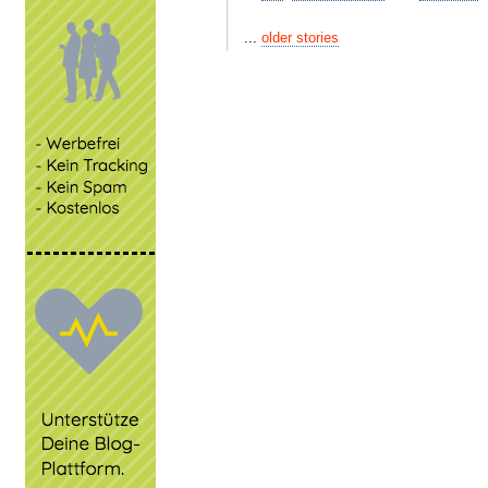
...
older stories