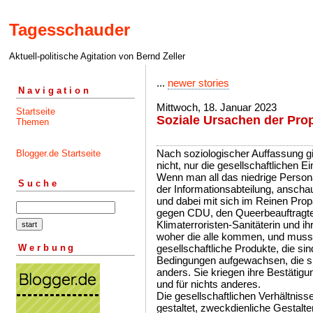
Tagesschauder
Aktuell-politische Agitation von Bernd Zeller
...
newer stories
Navigation
Mittwoch, 18. Januar 2023
Startseite
Soziale Ursachen der Pro
Themen
Nach soziologischer Auffassung gi
Blogger.de Startseite
nicht, nur die gesellschaftlichen Ei
Wenn man all das niedrige Person
Suche
der Informationsabteilung, anschaut
und dabei mit sich im Reinen Prop
gegen CDU, den Queerbeauftragt
Klimaterroristen-Sanitäterin und ihr
woher die alle kommen, und muss
Werbung
gesellschaftliche Produkte, die si
Bedingungen aufgewachsen, die si
anders. Sie kriegen ihre Bestätigu
und für nichts anderes.
Die gesellschaftlichen Verhältnis
gestaltet, zweckdienliche Gestalt