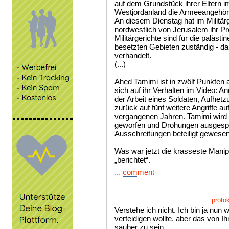
auf dem Grundstück ihrer Eltern i
Westjordanland die Armeeangehör
An diesem Dienstag hat im Militär
nordwestlich von Jerusalem ihr P
Militärgerichte sind für die paläst
besetzten Gebieten zuständig - da
verhandelt.
(...)
Ahed Tamimi ist in zwölf Punkten 
sich auf ihr Verhalten im Video: An
der Arbeit eines Soldaten, Aufhet
zurück auf fünf weitere Angriffe au
vergangenen Jahren. Tamimi wird 
geworfen und Drohungen ausgesp
Ausschreitungen beteiligt gewesen
Was war jetzt die krasseste Manip
„berichtet“.
...
comment
proto
Verstehe ich nicht. Ich bin ja nun w
verteidigen wollte, aber das von I
sauber zu sein.