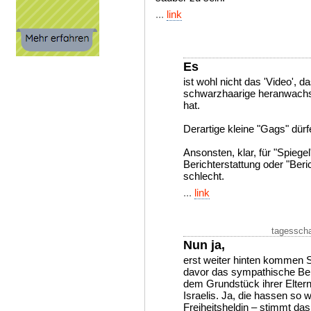
...
link
Es
ist wohl nicht das 'Video', d
schwarzhaarige heranwachs
hat.
Derartige kleine "Gags" dür
Ansonsten, klar, für "Spiege
Berichterstattung oder "Beric
schlecht.
...
link
tagesscha
Nun ja,
erst weiter hinten kommen 
davor das sympathische Behi
dem Grundstück ihrer Eltern
Israelis. Ja, die hassen so 
Freiheitsheldin – stimmt da