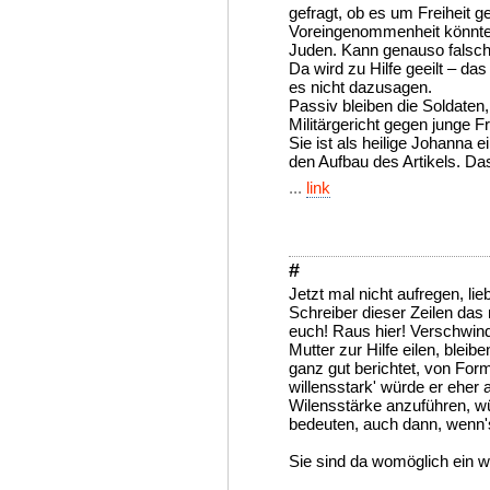
gefragt, ob es um Freiheit 
Voreingenommenheit könnte 
Juden. Kann genauso falsch s
Da wird zu Hilfe geeilt – da
es nicht dazusagen.
Passiv bleiben die Soldaten, 
Militärgericht gegen junge Fr
Sie ist als heilige Johanna ei
den Aufbau des Artikels. Das
...
link
#
Jetzt mal nicht aufregen, lie
Schreiber dieser Zeilen das 
euch! Raus hier! Verschwind
Mutter zur Hilfe eilen, bleib
ganz gut berichtet, von Form
willensstark' würde er eher 
Wilensstärke anzuführen, wü
bedeuten, auch dann, wenn'
Sie sind da womöglich ein 