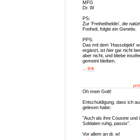
MFG
Dr. W
PS:
Zur 'Freiheitheldin', die natür
Freiheit, folgte ein Genetiv.
PPS:
Das mit dem 'Hassobjekt' wa
ergänzt, ist
hier
gar nicht b
aber nicht, und bliebe insof
gemeint bleiben.
...
link
pro
Oh mein Gott!
Entschuldigung, dass ich au
gelesen habe:
"Auch als ihre Cousine und ih
Soldaten ruhig, passiv".
Vor allem an dr. w!