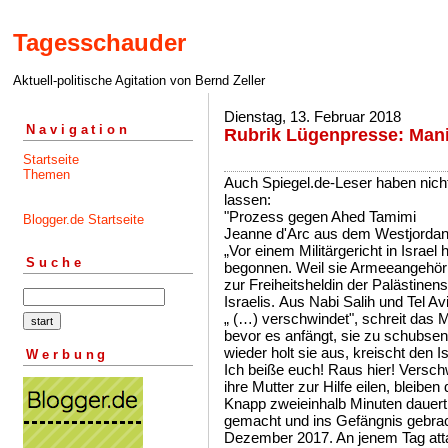
Tagesschauder
Aktuell-politische Agitation von Bernd Zeller
Dienstag, 13. Februar 2018
Navigation
Rubrik Lügenpresse: Mani
Startseite
Themen
Auch Spiegel.de-Leser haben nicht
lassen:
"Prozess gegen Ahed Tamimi
Blogger.de Startseite
Jeanne d'Arc aus dem Westjordan
„Vor einem Militärgericht in Israe
Suche
begonnen. Weil sie Armeeangehörig
zur Freiheitsheldin der Palästinen
Israelis. Aus Nabi Salih und Tel A
„ (…) verschwindet", schreit das 
bevor es anfängt, sie zu schubsen
wieder holt sie aus, kreischt den I
Werbung
Ich beiße euch! Raus hier! Versch
ihre Mutter zur Hilfe eilen, bleiben
Knapp zweieinhalb Minuten dauer
gemacht und ins Gefängnis gebra
Dezember 2017. An jenem Tag atta