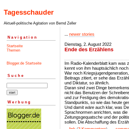
Tagesschauder
Aktuell-politische Agitation von Bernd Zeller
...
newer stories
Navigation
Dienstag, 2. August 2022
Startseite
Ende des Erzählens
Themen
Im Radio-Kalenderblatt kam was z
Blogger.de Startseite
kennt von ihm hauptsächlich noch 
War noch Kriegsjugendgeneration
Suche
Beitrags zitiert, er sehe das Erzäh
und Diktatur, so ähnlich.
Daran sind zwei Dinge bemerkensw
nicht das Benutzen der Schreibe
und zur Festigung des demokratisc
Werbung
Standpunkts, so wie das heute ge
Und damit wäre auch klar, was D
Sprachnormen anrichten, was die 
Zeitungsgequatsche und der polit
sollen. Die Abschaffung des Erzäh
...
link
(
3 Kommentare
) ...
comme