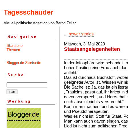
Tagesschauder
Aktuell-politische Agitation von Bernd Zeller
...
newer stories
Navigation
Mittwoch, 3. Mai 2023
Startseite
Staatsangelegenheiten
Themen
In der Infosphäre wird behandelt, 
Blogger.de Startseite
hoher Position eine Frau auch dan
anfleht.
Suche
Das ist durchaus Buchstoff, wobei
geeigneter Autor ist. Wissen wir n
Die Sache ist: Ja, das ist ein liter
„Fräuleins, passt auf, ihr kriegt in
davon versprecht, und Herrschaften
Werbung
euch absolut nichts versprecht.“
Kann man machen, und es wäre au
und Pseudotherapeuten.
Was es nicht ist: Stoff für Staat, P
Man kann auch davon singen, dass
Lied ist nicht zum politischen P