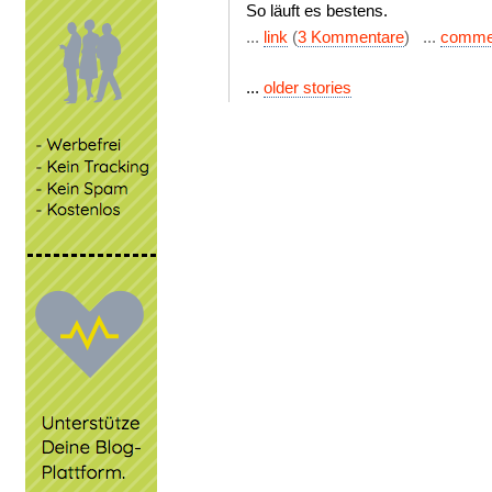
So läuft es bestens.
...
link
(
3 Kommentare
) ...
comme
...
older stories