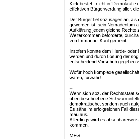
Kick besteht nicht in 'Demokratie 
effektiven Bürgerwerdung aller, di
Der Bürger fiel sozusagen an, als 
geworden ist, sein Nomadentum aufg
Aufklärung jedem gleiche Rechte 
Weiterkommen beförderte, durchau
von Immanuel Kant gemeint.
Insofern konnte dem Herde- ode
werden und durch Lösung der sog. 
entscheidend Vorschub gegeben 
Wofür hoch komplexe gesellschaf
waren, fürwahr!
--
Wenn sich soz. der Rechtsstaat soz
oben beschriebene Schwarmintellig
demokratische, sondern auch aufg
Es sähe im erfolgreichen Fall di
mau aus.
Allerdings wird es absehbarerweis
kommen.
MFG