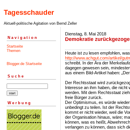
Tagesschauder
Aktuell-politische Agitation von Bernd Zeller
Dienstag, 8. Mai 2018
Navigation
Demokratie zurückgezog
Startseite
Themen
Heute ist zu lesen empfohlen, w
http://www.achgut.com/artikel/gu
schreibt. In der Ära der Merkelau
Blogger.de Startseite
dagegen gewesen sein, mindestens
aus einem Bild-Artikel haben: „De
Suche
Der Rechtsstaat wird zurückgezog
Interesse an ihm haben, die nicht 
werden. Mit dem Rechtsstaat zieht
freie Bürger zurück.
Der Optimismus, es würde wieder
Werbung
unbedingt zu teilen. Ist der Recht
kommt er nicht wieder, weil die Vor
der Organisation hinaus, wäre; man
können, was es heißt, Abwehrrech
verlangen zu können, dass sich d