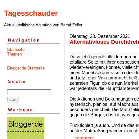
Tagesschauder
Aktuell-politische Agitation von Bernd Zeller
Dienstag, 28. Dezember 2021
Navigation
Alternativloses Durchdre
Startseite
Themen
Dass jetzt gerade alle durchdrehen
totalitäre Seite mit ihrer despotisc
wiedervereinigen, könnte, vielleich
Blogger.de Startseite
eines Machtvakuums sein oder de
und jetzt eher Vakuummacht heiße
Suche
zentralen Figur, ob die nun Merkel 
war jedenfalls die Hauptdarstellerin
Die Aktionen und Bekundungen der
hysterisch, planlos, auf Macht aus
besonders gescheit. Die Machteli
Werbung
gegen die Bürger, das ist, was ges
Funktioniert ja auch. Und da das sc
an der Mutmaßung wieder einmal e
...
comment