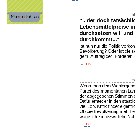
l
"...der doch tatsächl
Lebensmittelpreise i
durchsetzen will und
durchkommt..."
Ist nun nur die Politik verk
Bevölkerung? Oder ist die s
gem. Auftrag der "Förderer"
...
link
m
Wenn man dem Wahlergebnis
Partei des momentanen Land
der abgegebenen Stimmen er
Dafür erntet er in den staat
viel Lob. Kritik findet eigentli
Ob die Bevölkerung mehrhei
wage ich zu bezweifeln. Nähe
...
link