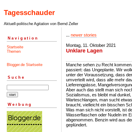
Tagesschauder
Aktuell-politische Agitation von Bernd Zeller
...
newer stories
Navigation
Montag, 11. Oktober 2021
Startseite
Unklare Lagen
Themen
Manche sehen zu Recht kommen, 
Blogger.de Startseite
passiert: das Ungeplante. Wir wo
unter der Voraussetzung, dass der
Suche
umverteilt wird, dass alle mehr 
Lieferengpässe, Mangelversorgung
Aber auch das stellt man sich noc
Sozialismus, es bleibt mal dunkel,
Warteschlangen, man sucht etwas 
Werbung
braucht, vielleicht ein bisschen S
Was man sich nicht vorstellt, ist 
Wasserflaschen oder Nudeln im Ein
abgenommen. Benzin wird aus den
geplündert.