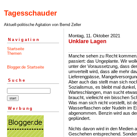
Tagesschauder
Aktuell-politische Agitation von Bernd Zeller
Montag, 11. Oktober 2021
Navigation
Unklare Lagen
Startseite
Themen
Manche sehen zu Recht kommen, 
passiert: das Ungeplante. Wir wo
unter der Voraussetzung, dass der
Blogger.de Startseite
umverteilt wird, dass alle mehr 
Lieferengpässe, Mangelversorgung
Suche
Aber auch das stellt man sich noc
Sozialismus, es bleibt mal dunkel,
Warteschlangen, man sucht etwas 
braucht, vielleicht ein bisschen S
Was man sich nicht vorstellt, ist 
Wasserflaschen oder Nudeln im Ein
Werbung
abgenommen. Benzin wird aus den
geplündert.
Nichts davon wird in den Medien a
Geschehen entsprechend. Sondern 