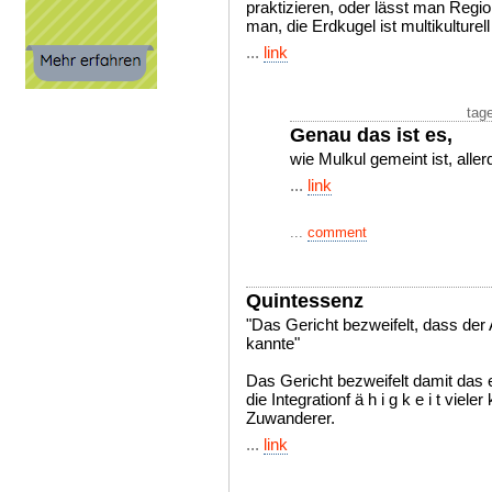
praktizieren, oder lässt man Regi
man, die Erdkugel ist multikulturel
...
link
tag
Genau das ist es,
wie Mulkul gemeint ist, alle
...
link
...
comment
Quintessenz
"Das Gericht bezweifelt, dass der
kannte"
Das Gericht bezweifelt damit das 
die Integrationf ä h i g k e i t viel
Zuwanderer.
...
link