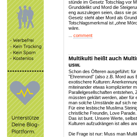
stünde im Gesetz Totschlag vor M
Grunddelikt und Mord die Steige
eng auszulegen seien, dass sie 
Gesetz steht aber Mord als Grundd
Totschlagsmerkmal ist „ohne Mörd
wäre.
...
comment
Multikulti heißt auch Mul
usw.
Schon des Öfteren ausgeführt: für
"Ehrenmord" (also z.B. Mord aus E
exotischere Kulturen: Anerkennu
miteinander etwas komplizierter 
Parallelgesellschaften entstehen, Z
müssten geklärt werden, aber für e
man solche Umstände auf sich n
Für eine lesbische Muslima Steini
christliche Freundin, Love Parade.
Das ist bunt. Unsere Werte, selbs
Kulturen aufzudrängen ist alles ande
Die Frage ist nur: Muss man Multik