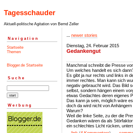
Tagesschauder
Aktuell-politische Agitation von Bernd Zeller
...
newer stories
Navigation
Dienstag, 24. Februar 2015
Startseite
Gedankengut
Themen
Manchmal schreibt die Presse vo
Blogger.de Startseite
Um welches handelt es sich dann
Es gibt ja nur rechts und links in
Suche
immer rechtes. Man kann sich w
negativ gebraucht wird. Das Bild s
selbst, sondern hängen einem vorg
etwas Gedachtes deren eigenes P
Das kann ja sein, möglich wäre es
Werbung
doch da wird nicht von Anhängern
Warum?
Weil die linke Seite, zu der die Pr
Gedanken wären da als Störfaktor
ein schlechtes Licht rücken, unter
...
link
(
4 Kommentare
) ...
comme