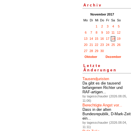
Archiv
November 2017
Mo
Di
Mi
Do
Fr
Sa
So
1
2
3
4
5
6
7
8
9
10
11
12
13
14
15
16
17
18
19
20
21
22
23
24
25
26
27
28
29
30
Oktober
Dezember
Letzte
Änderungen
Tausendjuristen
Da gibt es die tausend
befangenen Richter und
RAF-artigen...
by tagesschauder (2026.08.05,
11:06)
Berechtigte Angst vor...
Dass in der alten
Bundesrepublik, D-Mark-Zeit
ein...
by tagesschauder (2026.08.04,
11:11)