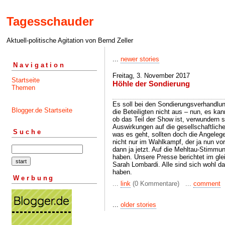
Tagesschauder
Aktuell-politische Agitation von Bernd Zeller
...
newer stories
Navigation
Freitag, 3. November 2017
Startseite
Höhle der Sondierung
Themen
Es soll bei den Sondierungsverhandlun
Blogger.de Startseite
die Beteiligten nicht aus – nun, es kan
ob das Teil der Show ist, verwundern s
Auswirkungen auf die gesellschaftlich
Suche
was es geht, sollten doch die Angeleg
nicht nur im Wahlkampf, der ja nun vor
dann ja jetzt. Auf die Mehltau-Stimmu
haben. Unsere Presse berichtet im gle
Sarah Lombardi. Alle sind sich wohl da
haben.
Werbung
...
link
(0 Kommentare) ...
comment
...
older stories