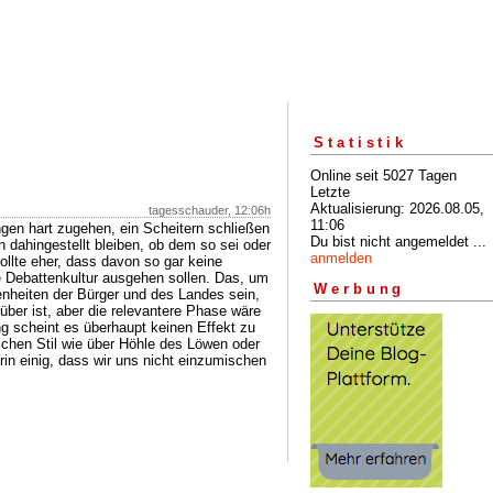
Statistik
Online seit 5027 Tagen
Letzte
Aktualisierung: 2026.08.05,
tagesschauder, 12:06h
11:06
gen hart zugehen, ein Scheitern schließen
Du bist nicht angemeldet ...
n dahingestellt bleiben, ob dem so sei oder
anmelden
ollte eher, dass davon so gar keine
e Debattenkultur ausgehen sollen. Das, um
Werbung
enheiten der Bürger und des Landes sein,
über ist, aber die relevantere Phase wäre
ng scheint es überhaupt keinen Effekt zu
ichen Stil wie über Höhle des Löwen oder
rin einig, dass wir uns nicht einzumischen