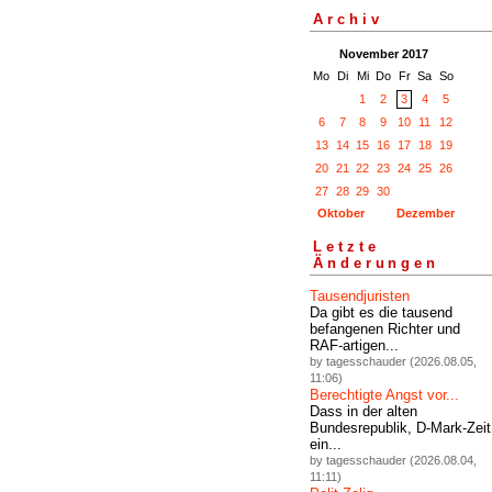
Archiv
November 2017
Mo
Di
Mi
Do
Fr
Sa
So
1
2
3
4
5
6
7
8
9
10
11
12
13
14
15
16
17
18
19
20
21
22
23
24
25
26
27
28
29
30
Oktober
Dezember
Letzte
Änderungen
Tausendjuristen
Da gibt es die tausend
befangenen Richter und
RAF-artigen...
by tagesschauder (2026.08.05,
11:06)
Berechtigte Angst vor...
Dass in der alten
Bundesrepublik, D-Mark-Zeit
ein...
by tagesschauder (2026.08.04,
11:11)