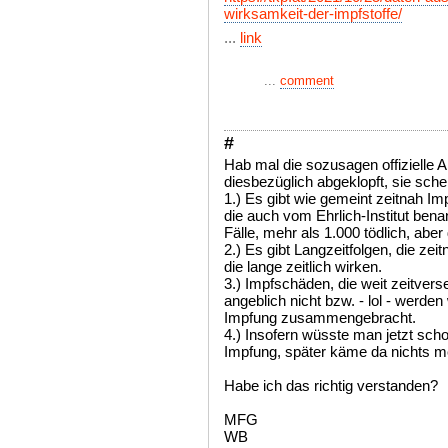
wirksamkeit-der-impfstoffe/
...
link
...
comment
#
Hab mal die sozusagen offizielle 
diesbezüglich abgeklopft, sie sche
1.) Es gibt wie gemeint zeitnah Imp
die auch vom Ehrlich-Institut ben
Fälle, mehr als 1.000 tödlich, abe
2.) Es gibt Langzeitfolgen, die ze
die lange zeitlich wirken.
3.) Impfschäden, die weit zeitverse
angeblich nicht bzw. - lol - werden
Impfung zusammengebracht.
4.) Insofern wüsste man jetzt scho
Impfung, später käme da nichts me
Habe ich das richtig verstanden?
MFG
WB