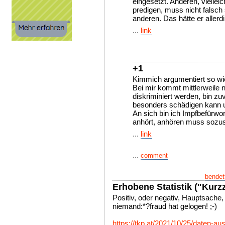
eingesetzt. Anderen, viellei
predigen, muss nicht falsch s
anderen. Das hätte er allerd
...
link
+1
Kimmich argumentiert so wie
Bei mir kommt mittlerweile n
diskriminiert werden, bin zu
besonders schädigen kann u
An sich bin ich Impfbefürwo
anhört, anhören muss sozusa
...
link
...
comment
bendet
Erhobene Statistik ("Kurzz
Positiv, oder negativ, Hauptsache,
niemand:*?fraud hat gelogen! ;-)
https://tkp.at/2021/10/25/daten-a