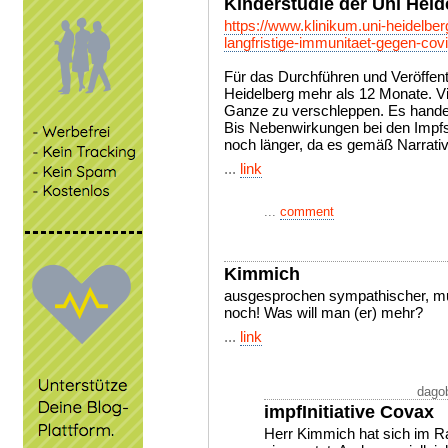
Kinderstudie der Uni Heid
https://www.klinikum.uni-heidelbe
langfristige-immunitaet-gegen-cov
Für das Durchführen und Veröffentl
Heidelberg mehr als 12 Monate. Vie
Ganze zu verschleppen. Es handelt
Bis Nebenwirkungen bei den Impfsto
noch länger, da es gemäß Narrativ
...
link
...
comment
Kimmich
ausgesprochen sympathischer, mu
noch! Was will man (er) mehr?
...
link
dagob
impfInitiative Covax
Herr Kimmich hat sich im Ra