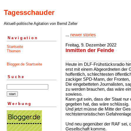
Tagesschauder
Aktuell-politische Agitation von Bernd Zeller
...
newer stories
Navigation
Freitag, 9. Dezember 2022
Startseite
Inmitten der Feinde
Themen
Heute im DLF-Frühstücksradio hint
Blogger.de Startseite
erst mit einem Abgeordneten der Ge
hoffentlich, schlechtesten öffentli
Suche
zackiger SPD-Mann, der Fronten,
Die eingebetteten Journalisten, sag
zu werden brauchen, das wäre ein
sowieso.
Kann gut sein, dass der Staat nur d
Werbung
gegeben hat, das wäre schlüssig.
Und jetzt müsse die Mitte der Gese
rechtsterroristischen Gefahrenlage
Und neu gegenüber der RAF sei, da
Gesellschaft komme.