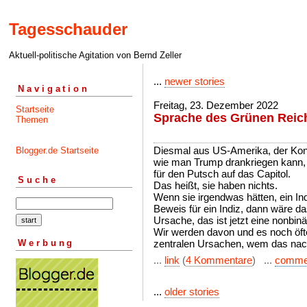
Tagesschauder
Aktuell-politische Agitation von Bernd Zeller
...
newer stories
Navigation
Freitag, 23. Dezember 2022
Startseite
Sprache des Grünen Reiche
Themen
Diesmal aus US-Amerika, der Ko
Blogger.de Startseite
wie man Trump drankriegen kann, b
für den Putsch auf das Capitol.
Suche
Das heißt, sie haben nichts.
Wenn sie irgendwas hätten, ein In
Beweis für ein Indiz, dann wäre d
Ursache, das ist jetzt eine nonbin
Wir werden davon und es noch öfte
Werbung
zentralen Ursachen, wem das nach
...
link
(
4 Kommentare
) ...
comme
...
older stories