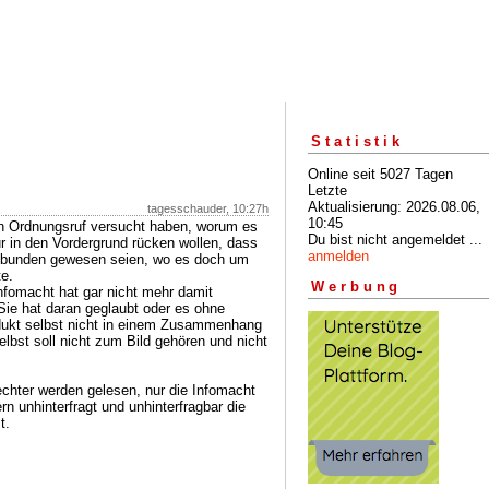
Statistik
Online seit 5027 Tagen
Letzte
Aktualisierung: 2026.08.06,
tagesschauder, 10:27h
10:45
en Ordnungsruf versucht haben, worum es
Du bist nicht angemeldet ...
ur in den Vordergrund rücken wollen, dass
anmelden
ngebunden gewesen seien, wo es doch um
e.
Werbung
Infomacht hat gar nicht mehr damit
 Sie hat daran geglaubt oder es ohne
odukt selbst nicht in einem Zusammenhang
bst soll nicht zum Bild gehören und nicht
echter werden gelesen, nur die Infomacht
rn unhinterfragt und unhinterfragbar die
t.