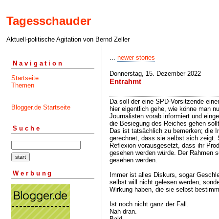
Tagesschauder
Aktuell-politische Agitation von Bernd Zeller
...
newer stories
Navigation
Donnerstag, 15. Dezember 2022
Startseite
Entrahmt
Themen
Da soll der eine SPD-Vorsitzende ein
Blogger.de Startseite
hier eigentlich gehe, wie könne man n
Journalisten vorab informiert und ei
die Besiegung des Reiches gehen sollt
Suche
Das ist tatsächlich zu bemerken; die 
gerechnet, dass sie selbst sich zeigt.
Reflexion vorausgesetzt, dass ihr Pr
gesehen werden würde. Der Rahmen sel
gesehen werden.
Werbung
Immer ist alles Diskurs, sogar Geschl
selbst will nicht gelesen werden, sonde
Wirkung haben, die sie selbst bestimm
Ist noch nicht ganz der Fall.
Nah dran.
Bald.