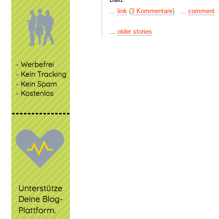
...
link
(
3 Kommentare
) ...
comment
...
older stories