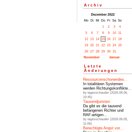
Archiv
Dezember 2022
Mo
Di
Mi
Do
Fr
Sa
So
1
2
3
4
5
6
7
8
9
10
11
12
13
14
15
16
17
18
19
20
21
22
23
24
25
26
27
28
29
30
31
November
Januar
Letzte
Änderungen
Ressourcenschonendes...
In totalitären Systemen
werden Richtungskonflikte...
by tagesschauder (2026.08.06,
10:45)
Tausendjuristen
Da gibt es die tausend
befangenen Richter und
RAF-artigen...
by tagesschauder (2026.08.05,
11:06)
Berechtigte Angst vor...